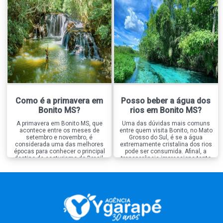
tantas opções, existe um passeio
experiências bastante diferentes.
que se destaca quando o
Enquanto a Boca da Onça é
assunto é fotografia, a […]
conhecida pela aventura, pelos
grandes desafios […]
Como é a primavera em
Posso beber a água dos
Bonito MS?
rios em Bonito MS?
A primavera em Bonito MS, que
Uma das dúvidas mais comuns
acontece entre os meses de
entre quem visita Bonito, no Mato
setembro e novembro, é
Grosso do Sul, é se a água
considerada uma das melhores
extremamente cristalina dos rios
épocas para conhecer o principal
pode ser consumida. Afinal, a
destino de ecoturismo do Brasil.
transparência impressiona tanto
Nessa estação, a natureza passa
que muita gente acredita que ela
por um período de renovação, as
seja naturalmente própria para
temperaturas ficam mais
beber. A resposta curta é, não é
agradáveis e os rios continuam
recomendado beber a água dos
com águas extremamente
rios de Bonito, […]
cristalinas, criando o cenário […]