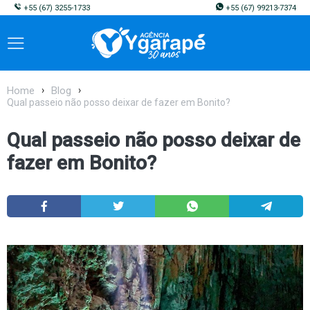
+55
(67) 3255-1733
+55
(67) 99213-7374
Home
Blog
Qual passeio não posso deixar de fazer em Bonito?
Qual passeio não posso deixar de
fazer em Bonito?