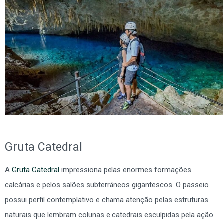
Gruta Catedral
A
Gruta Catedral
impressiona pelas enormes formações
calcárias e pelos salões subterrâneos gigantescos. O passeio
possui perfil contemplativo e chama atenção pelas estruturas
naturais que lembram colunas e catedrais esculpidas pela ação