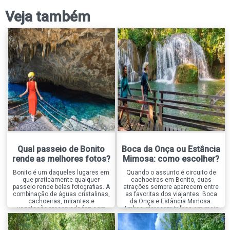
Veja também
Qual passeio de Bonito
Boca da Onça ou Estância
rende as melhores fotos?
Mimosa: como escolher?
Bonito é um daqueles lugares em
Quando o assunto é circuito de
que praticamente qualquer
cachoeiras em Bonito, duas
passeio rende belas fotografias. A
atrações sempre aparecem entre
combinação de águas cristalinas,
as favoritas dos viajantes: Boca
cachoeiras, mirantes e
da Onça e Estância Mimosa.
vegetação preservada faz com
Ambas oferecem trilhas em meio
que o destino seja um verdadeiro
à natureza, diversas cachoeiras
paraíso para quem gosta de
para banho e excelente
registrar a viagem. Mas, entre
infraestrutura, mas proporcionam