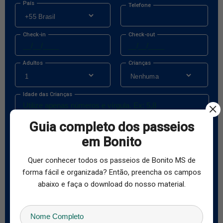
País
Telefone
Check-in
Check-out
Adultos
Crianças
Idade das Crianças
Guia completo dos passeios
Quais são os passeios de interesse
em Bonito
Cachoeiras
Mergulhos
Flutuação
Balneários
Grutas
Aventura
Quer conhecer todos os passeios de Bonito MS de
Pantanal
Rapel
Bike
forma fácil e organizada? Então, preencha os campos
Cavalgada
Pesca
Outros
abaixo e faça o download do nosso material.
Quero saber valores