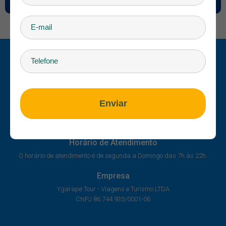
Enviar
Onde Estamos
R. Cel. Pilad Rebuá, 1853 - Centro, Bonito - MS
Horário de Atendimento
O horário de atendimento é de segunda a Domingo das 7h às 22h.
Empresa
Ygarape Tour - Viagens e Turismo LTDA
CNPJ 86.744.935/0001-06