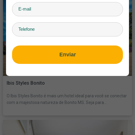
Enviar
Ibis Styles Bonito
O Ibis Styles Bonito é mais um hotel ideal para você se conectar
com a majestosa natureza de Bonito MS. Seja para...