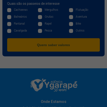
Quais são os passeios de interesse
Cachoeiras
Mergulhos
Flutuação
Balneários
Grutas
Aventura
Pantanal
Rapel
Bike
Cavalgada
Pesca
Outros
Quero saber valores
Onde Estamos