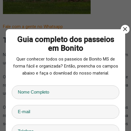
Fale com a gente no Whatsapp
Guia completo dos passeios
Transporte compartilhado
em Bonito
Nesta modalidade de transporte em Bonito MS você conta com
Quer conhecer todos os passeios de Bonito MS de
um roteiro semanal e saída com horários pré-definidos.
forma fácil e organizada? Então, preencha os campos
abaixo e faça o download do nosso material.
O trajeto inclui a saída da sua hospedagem até o atrativo e
retorno do atrativo para hospedagem (apenas em hotéis na área
urbana).
O tipo de veículo varia de acordo com o número de pessoas
reservadas para o dia e o valor é pago por passageiro. É uma
solução prática e econômica para o transporte até os atrativos