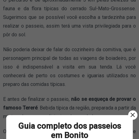
fauna e da flora típicas do cerrado Sul-Mato-Grossense.
Sugerimos que se possível você escolha a tardezinha para
realizar o passeio, assim terá uma vista privilegiada para o
pôr do sol.
Não poderia deixar de falar do cozinheiro da comitiva, que é
personagem principal de todas as viagens de boiadeiro, por
isso é indispensável a visita em sua tenda. Lá você
conhecerá de perto os costumes e iguarias utilizados no
preparo das comidas típicas.
E antes de finalizar o passeio,
não se esqueça de provar o
famoso Tereré
. Bebida típica da região, preparada a partir da
mistura de ervas medicinais e água gelada.
Guia completo dos passeios
O atrativo é permitido para as crianças a partir dos 7 anos de
em Bonito