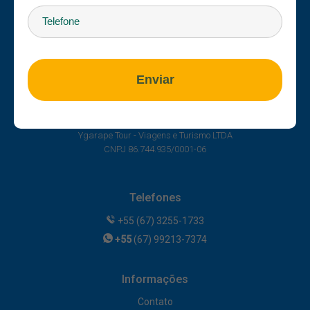
Onde Estamos
R. Cel. Pilad Rebuá, 1853 - Centro, Bonito - MS
Horário de Atendimento
Enviar
O horário de atendimento é de segunda a Domingo das 7h às 22h.
Empresa
Ygarape Tour - Viagens e Turismo LTDA
CNPJ 86.744.935/0001-06
Telefones
+55 (67) 3255-1733
+55
(67) 99213-7374
Informações
Contato