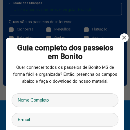
Idade das Crianças
Quais são os passeios de interesse
Cachoeiras
Mergulhos
Flutuação
Balneários
Grutas
Aventura
Guia completo dos passeios
Pantanal
Rapel
Bike
em Bonito
Cavalgada
Pesca
Outros
Quer conhecer todos os passeios de Bonito MS de
Quero saber valores
forma fácil e organizada? Então, preencha os campos
abaixo e faça o download do nosso material.