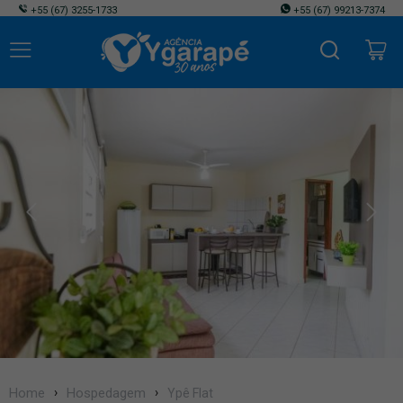
+55
(67) 3255-1733
+55
(67) 99213-7374
Home
Hospedagem
Ypê Flat