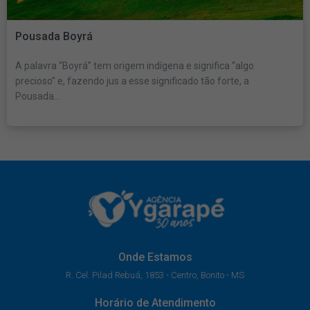
Pousada Boyrá
A palavra “Boyrá” tem origem indígena e significa “algo
precioso” e, fazendo jus a esse significado tão forte, a
Pousada...
Onde Estamos
R. Cel. Pilad Rebuá, 1853 - Centro, Bonito - MS
Horário de Atendimento