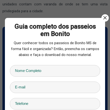
unidades contam com varanda de onde se tem uma vista
privilegiada para a cidade.
Guia completo dos passeios
em Bonito
Quer Conhecer os Passeios de Bonito
Preencha o formulário abaixo, responderemos em um instante!
Quer conhecer todos os passeios de Bonito MS de
forma fácil e organizada? Então, preencha os campos
Nome
abaixo e faça o download do nosso material.
E-mail
País
Telefone
Check-in
Check-out
Adultos
Crianças