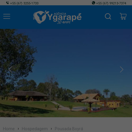
+55
(67) 3255-1733
+55
(67) 99213-7374
Home
Hospedagem
Pousada Boyrá