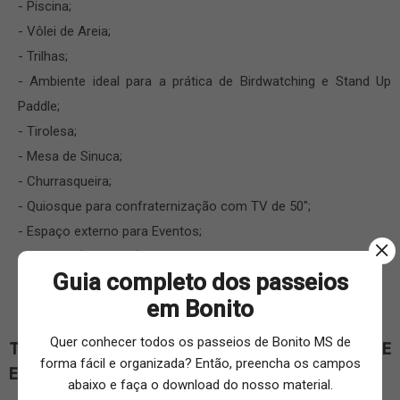
Piscina;
Vôlei de Areia;
Trilhas;
Ambiente ideal para a prática de Birdwatching e Stand Up
Paddle;
Tirolesa;
Mesa de Sinuca;
Churrasqueira;
Quiosque para confraternização com TV de 50″;
Espaço externo para Eventos;
Caiaque (em breve);
Guia completo dos passeios
Stand up Paddle (em breve);
em Bonito
Wi-fi grátis nas suítes e áreas comuns.
Quer conhecer todos os passeios de Bonito MS de
TRABALHAM COM EXCLUSIVIDADE PARA GRUPOS E
forma fácil e organizada? Então, preencha os campos
EVENTOS
abaixo e faça o download do nosso material.