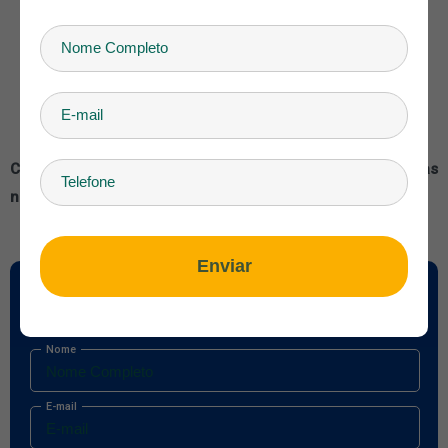
Festas;
Aniversários;
Casamentos;
Encontros familiares, amigos e religiosos;
Eventos corporativos informais.
Consulte condições especiais e sob medida para suas
necessidades!
Enviar
Quer Conhecer os Passeios de Bonito
Preencha o formulário abaixo, responderemos em um instante!
Nome
E-mail