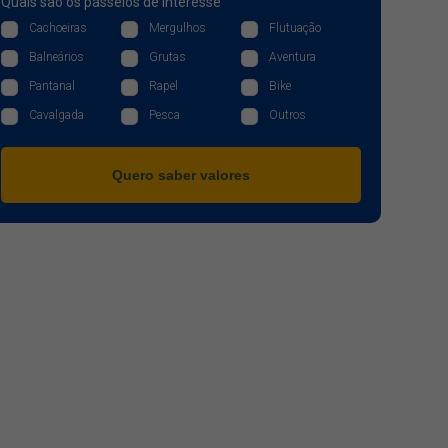
Quais são os passeios de interesse
Cachoeiras
Mergulhos
Flutuação
Balneários
Grutas
Aventura
Pantanal
Rapel
Bike
Cavalgada
Pesca
Outros
Quero saber valores