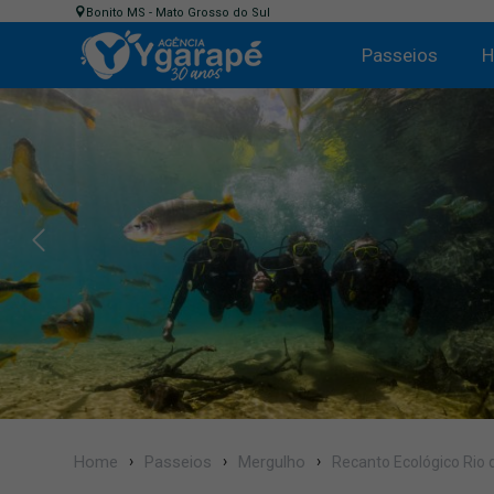
Bonito MS - Mato Grosso do Sul
Passeios
H
Home
Passeios
Mergulho
Recanto Ecológico Rio 