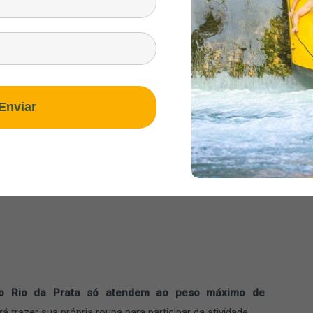
 de preservar a natureza.
ível a natureza fez muito sucesso na região e inspirou
s regras de preservação e cuidado da natureza
que
Enviar
o Ecológico Rio da Prata, que começou aos pouquinhos e
miado e reconhecido por sua gestão de excelência
.
co Rio da Prata só atendem ao peso máximo de
 trazer sua própria roupa para participar da atividade.