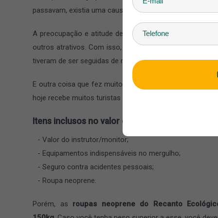
passavam, existia uma causa muito importante por trás, a
A preocupação e atitude de causar o menor impacto poss
outros atrativos. Com isso, foram estabelecidas
alguma
tiveram de ser seguidas de maneira obrigatória.
E outra coisa que fez muito sucesso é o próprio Recant
hoje recebe muitos turistas todos os anos, sendo até
pre
Itens inclusos no valor do ingresso:
Valor do instrutor/monitor;
Equipamentos indispensáveis no mergulho;
Seguro contra acidentes pessoais;
Roupa neoprene.
Porém, as
roupas neoprene do Recanto Ecológi
150kg
. Caso você tenha peso superior a esse, você deverá