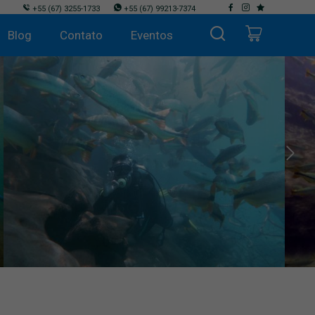
+55
(67) 3255-1733
+55
(67) 99213-7374
Blog
Contato
Eventos