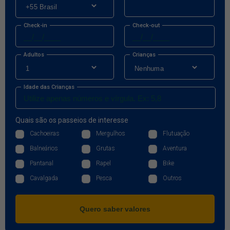
Check-in
Check-out
Adultos
Crianças
Idade das Crianças
Quais são os passeios de interesse
Cachoeiras
Mergulhos
Flutuação
Balneários
Grutas
Aventura
Pantanal
Rapel
Bike
Cavalgada
Pesca
Outros
Quero saber valores