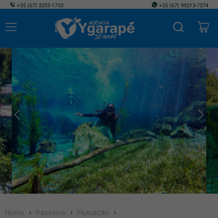
+55
(67) 3255-1733
+55
(67) 99213-7374
Home
Passeios
Flutuação