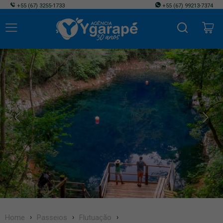
+55
(67) 3255-1733
+55
(67) 99213-7374
Home
Passeios
Flutuação