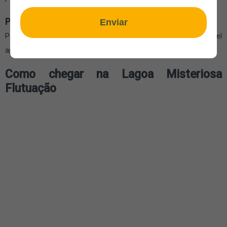
Pode levar celular durante a flutuação?
Enviar
Pode, desde que esteja protegido em capa impermeável
apropriada.
Como chegar na Lagoa Misteriosa
Flutuação