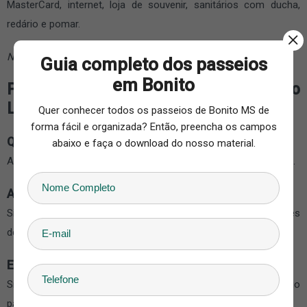
MasterCard, internet, loja de souvenir, sanitários com ducha,
redário e pomar.
Não inclui almoço e transporte.
Guia completo dos passeios
em Bonito
Perguntas frequentes sobre a Flutuação
Lagoa Misteriosa:
Quer conhecer todos os passeios de Bonito MS de
forma fácil e organizada? Então, preencha os campos
Quanto tempo dura o passeio na Lagoa Misteriosa?
abaixo e faça o download do nosso material.
A experiência completa costuma durar cerca de 1h30 a 2 horas.
A Lagoa Misteriosa possui estacionamento?
Sim. O atrativo conta com estacionamento para visitantes
dentro da propriedade.
Existe restaurante no local?
Sim. A estrutura da fazenda possui restaurante e área de apoio
para os visitantes após o passeio.