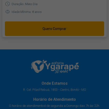
Duração: Meio Dia
Idade Mínima: 8 anos
Quero Comprar
Onde Estamos
R. Cel. Pilad Rebuá, 1853 - Centro, Bonito - MS
Horário de Atendimento
O horário de atendimento é de segunda a Domingo das 7h às 22h.