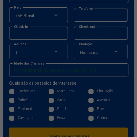
País
Telefone
Check-in
Check-out
Adultos
Crianças
Idade das Crianças
Quais são os passeios de interesse
Cachoeiras
Mergulhos
Flutuação
Balneários
Grutas
Aventura
Pantanal
Rapel
Bike
Cavalgada
Pesca
Outros
Quero saber valores