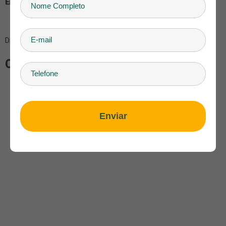
Endereço:
Rua Genenral Osório, 681 - Centro, Bonito
Distância: 24 km do centro de Bonito-MS.
Como chegar no Abismo Anhumas
Enviar