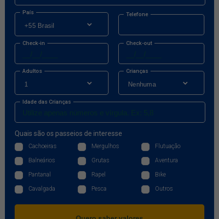
País
Telefone
Check-in
Check-out
Adultos
Crianças
Idade das Crianças
Quais são os passeios de interesse
Cachoeiras
Mergulhos
Flutuação
Balneários
Grutas
Aventura
Pantanal
Rapel
Bike
Cavalgada
Pesca
Outros
Quero saber valores