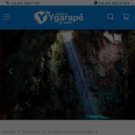
+55
(67) 3255-1733
+55
(67) 99213-7374
Home
Passeios
Gruta e Contemplação