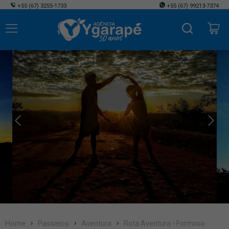
+55
(67) 3255-1733
+55
(67) 99213-7374
Home
Passeios
Aventura
Rota Aventura - Formoso