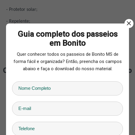
Protetor solar;
Repelente;
Guia completo dos passeios
Calçado fechado/ Tênis;
em Bonito
Dinheiro para consumos extras;
Quer conhecer todos os passeios de Bonito MS de
Recomenda-se tomar um bom café da manhã.
forma fácil e organizada? Então, preencha os campos
abaixo e faça o download do nosso material.
Como chegar na Rota Aventura - Formoso