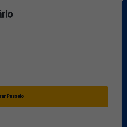
rio
ar Passeio