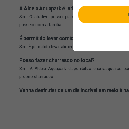
A Aldeia Aquapark é indicada para crianças?
Sim. O atrativo possui piscinas rasas, parque infantil
passeio com a família.
É permitido levar comida e bebida?
Sim. É permitido levar alimentos. Já a entrada de bebida
Posso fazer churrasco no local?
Sim. A Aldeia Aquapark disponibiliza churrasqueiras p
próprio churrasco.
Venha desfrutar de um dia incrível em meio à n