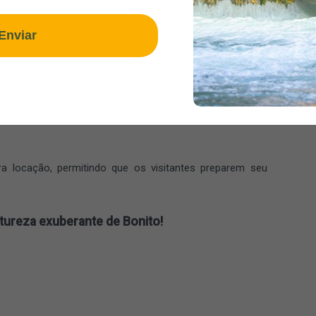
Enviar
 e áreas seguras para que crianças possam aproveitar o
s é permitida mediante o pagamento de uma taxa de R$ 30.
ara locação, permitindo que os visitantes preparem seu
atureza exuberante de Bonito!