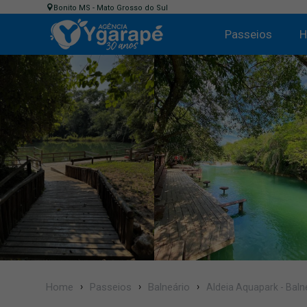
Bonito MS - Mato Grosso do Sul
Passeios
H
Home
Passeios
Balneário
Aldeia Aquapark - Baln