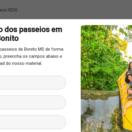
taxa R$30
o dos passeios em
onito
passeios de Bonito MS de forma
ão, preencha os campos abaixo e
ad do nosso material.
 Aquapark – Balneário
, a cerca de 14 km do centro de Bonito (MS), com acesso
ark?
hoeira, às piscinas naturais, aos deques, redário, parque