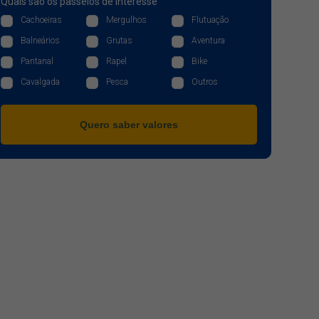
Quais são os passeios de interesse
Cachoeiras
Mergulhos
Flutuação
Balneários
Grutas
Aventura
Pantanal
Rapel
Bike
Cavalgada
Pesca
Outros
Quero saber valores