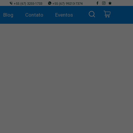
+55
(67) 3255-1733
+55
(67) 99213-7374
Blog
Contato
Eventos