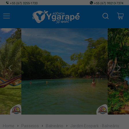
+55
(67) 3255-1733
+55
(67) 99213-7374
Home
Passeios
Balneário
Jardim Ecopark - Balneário