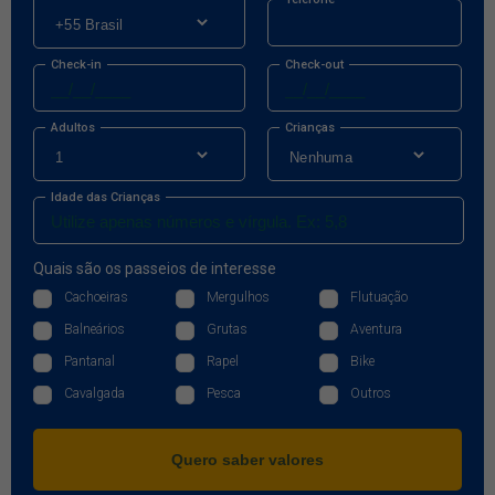
Check-in
Check-out
Adultos
Crianças
Idade das Crianças
Quais são os passeios de interesse
Cachoeiras
Mergulhos
Flutuação
Balneários
Grutas
Aventura
Pantanal
Rapel
Bike
Cavalgada
Pesca
Outros
Quero saber valores