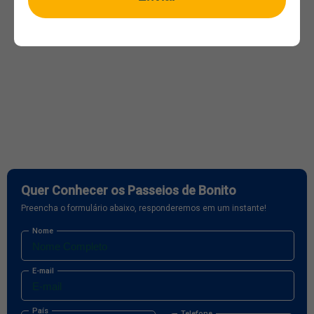
Quer Conhecer os Passeios de Bonito
Preencha o formulário abaixo, responderemos em um instante!
Nome
E-mail
País
Telefone