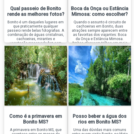
Qual passeio de Bonito
Boca da Onça ou Estância
rende as melhores fotos?
Mimosa: como escolher?
Bonito é um daqueles lugares em
Quando o assunto é circuito de
que praticamente qualquer
cachoeiras em Bonito, duas
passeio rende belas fotografias. A
atrações sempre aparecem entre
combinação de águas cristalinas,
as favoritas dos viajantes: Boca
cachoeiras, mirantes e
da Onça e Estância Mimosa.
vegetação preservada faz com
Ambas oferecem trilhas em meio
que o destino seja um verdadeiro
à natureza, diversas cachoeiras
paraíso para quem gosta de
para banho e excelente
registrar a viagem. Mas, entre
infraestrutura, mas proporcionam
tantas opções, existe um passeio
experiências bastante diferentes.
que se destaca quando o
Enquanto a Boca da Onça é
assunto é fotografia, a […]
conhecida pela aventura, pelos
grandes desafios […]
Como é a primavera em
Posso beber a água dos
Bonito MS?
rios em Bonito MS?
A primavera em Bonito MS, que
Uma das dúvidas mais comuns