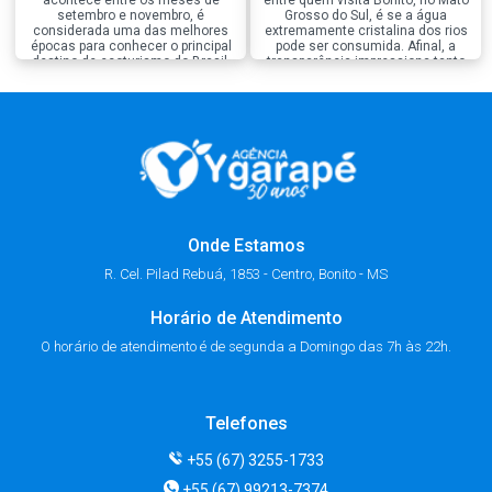
acontece entre os meses de
entre quem visita Bonito, no Mato
setembro e novembro, é
Grosso do Sul, é se a água
considerada uma das melhores
extremamente cristalina dos rios
épocas para conhecer o principal
pode ser consumida. Afinal, a
destino de ecoturismo do Brasil.
transparência impressiona tanto
Nessa estação, a natureza passa
que muita gente acredita que ela
por um período de renovação, as
seja naturalmente própria para
temperaturas ficam mais
beber. A resposta curta é, não é
agradáveis e os rios continuam
recomendado beber a água dos
com águas extremamente
rios de Bonito, […]
cristalinas, criando o cenário […]
Onde Estamos
R. Cel. Pilad Rebuá, 1853 - Centro, Bonito - MS
Horário de Atendimento
O horário de atendimento é de segunda a Domingo das 7h às 22h.
Telefones
+55 (67) 3255-1733
+55 (67) 99213-7374