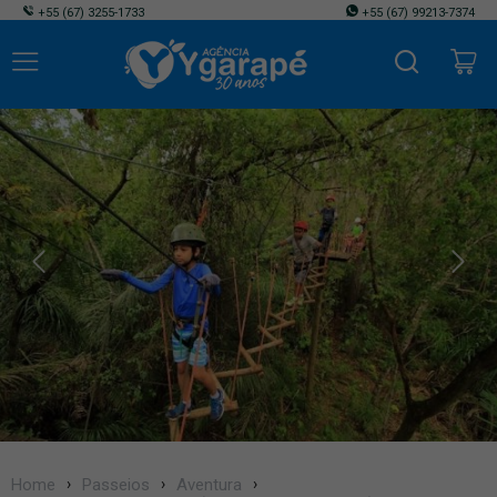
+55
(67) 3255-1733
+55
(67) 99213-7374
Home
Passeios
Aventura