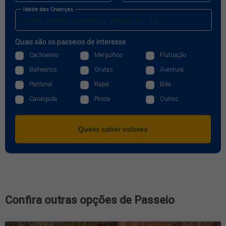
Idade das Crianças
Quais são os passeios de interesse
Cachoeiras
Mergulhos
Flutuação
Balneários
Grutas
Aventura
Pantanal
Rapel
Bike
Cavalgada
Pesca
Outros
Quero saber valores
Confira outras opções de Passeio