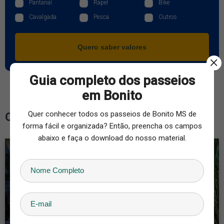
Pantanal
Rapel
Bike
Cavalgada
Pesca
Outros
Quero saber valores
Guia completo dos passeios
em Bonito
Quer conhecer todos os passeios de Bonito MS de
Confira outras opções de Passeio
forma fácil e organizada? Então, preencha os campos
abaixo e faça o download do nosso material.