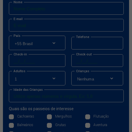
Nome
E-mail
País
Telefone
Check-in
Check-out
Adultos
Crianças
Idade das Crianças
Quais são os passeios de interesse
Cachoeiras
Mergulhos
Flutuação
Balneários
Grutas
Aventura