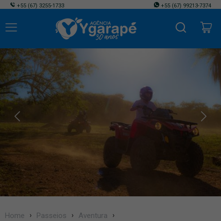
+55
(67) 3255-1733
+55
(67) 99213-7374
Home
Passeios
Aventura