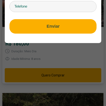
Enviar
Parque Ecológico Rio Formoso - Trilha do Formoso
à partir de
R$ 180,00
Duração: Meio Dia
Idade Mínima: 8 anos
Quero Comprar