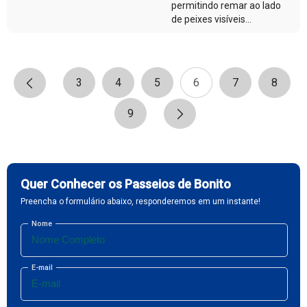
permitindo remar ao lado
de peixes visíveis...
3
4
5
6
7
8
9
Quer Conhecer os Passeios de Bonito
Preencha o formulário abaixo, responderemos em um instante!
Nome
E-mail