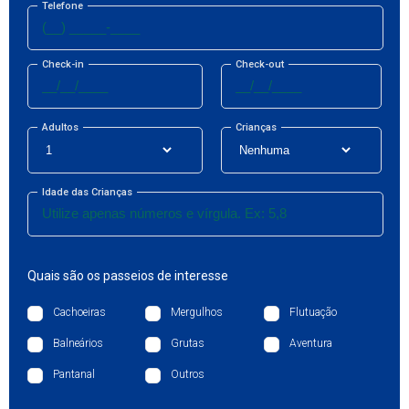
Telefone
Check-in
Check-out
Adultos
Crianças
Idade das Crianças
Quais são os passeios de interesse
Cachoeiras
Mergulhos
Flutuação
Balneários
Grutas
Aventura
Pantanal
Outros