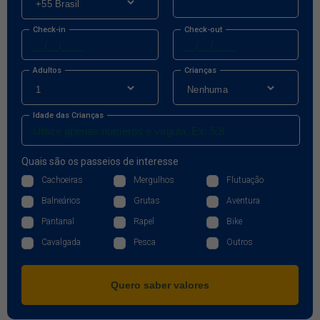
Check-in
Check-out
Adultos
Crianças
Idade das Crianças
Quais são os passeios de interesse
Cachoeiras
Mergulhos
Flutuação
Balneários
Grutas
Aventura
Pantanal
Rapel
Bike
Cavalgada
Pesca
Outros
Quero saber valores