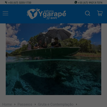
+55
(67) 3255-1733
+55
(67) 99213-7374
Home
Passeios
Gruta e Contemplação