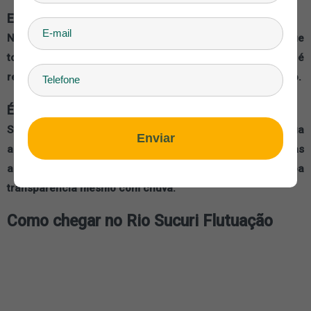
Existe risco de correnteza forte durante o passeio?
Não. A correnteza do Rio Sucuri é leve e constante, o que
torna a experiência relaxante. A própria correnteza é
responsável por conduzir os visitantes durante a flutuação.
É possível fazer o passeio em dias de chuva?
Sim, na maioria dos casos o passeio continua
Enviar
acontecendo. A visibilidade da água pode sofrer pequenas
alterações, mas como o rio é de nascente, ele mantém boa
transparência mesmo com chuva.
Como chegar no Rio Sucuri Flutuação