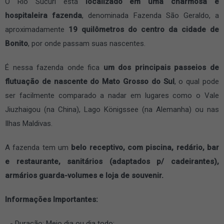
O Rio Sucuri está
localizado em uma charmosa e
hospitaleira fazenda
, denominada Fazenda São Geraldo, a
aproximadamente
19 quilômetros do centro da cidade de
Bonito
, por onde passam suas nascentes.
É nessa fazenda onde fica
um dos principais passeios de
flutuação de nascente do Mato Grosso do Sul
, o qual pode
ser facilmente comparado a nadar em lugares como o Vale
Jiuzhaigou (na China), Lago Königssee (na Alemanha) ou nas
Ilhas Maldivas.
A fazenda tem um
belo receptivo, com piscina, redário, bar
e restaurante, sanitários (adaptados p/ cadeirantes),
armários guarda-volumes e loja de souvenir.
Informações Importantes:
Duração: Meio dia ou dia todo;