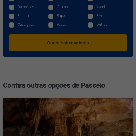
Balneários
Grutas
Aventura
Pantanal
Rapel
Bike
Cavalgada
Pesca
Outros
Quero saber valores
Confira outras opções de Passeio