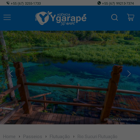
+55
(67) 3255-1733
+55
(67) 99213-7374
Home
Passeios
Flutuação
Rio Sucuri Flutuação