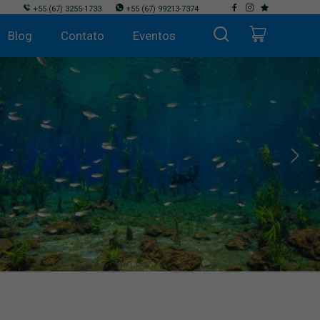
+55
(67) 3255-1733
+55
(67) 99213-7374
Blog
Contato
Eventos