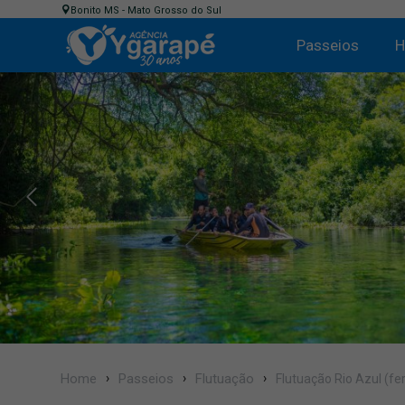
Bonito MS - Mato Grosso do Sul
Passeios
H
Home
Passeios
Flutuação
Flutuação Rio Azul (f