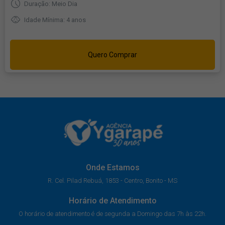
Duração: Meio Dia
Idade Mínima: 4 anos
Quero Comprar
Onde Estamos
R. Cel. Pilad Rebuá, 1853 - Centro, Bonito - MS
Horário de Atendimento
O horário de atendimento é de segunda a Domingo das 7h às 22h.