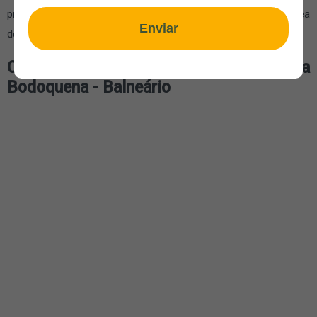
próximo ao Parque Nacional, em uma fazenda com ampla área
Enviar
de preservação ambiental e recuperação da vegetação nativa.
Como chegar na Cachoeiras Serra da
Bodoquena - Balneário