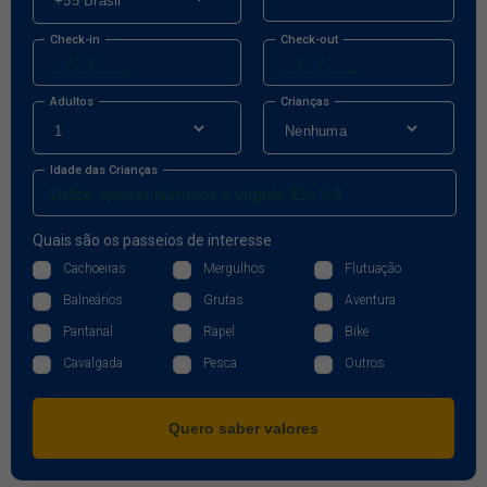
Check-in
Check-out
Adultos
Crianças
Idade das Crianças
Quais são os passeios de interesse
Cachoeiras
Mergulhos
Flutuação
Balneários
Grutas
Aventura
Pantanal
Rapel
Bike
Cavalgada
Pesca
Outros
Quero saber valores