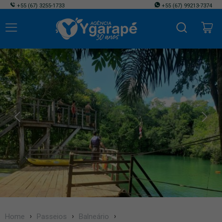
+55
(67) 3255-1733
+55
(67) 99213-7374
Home
Passeios
Balneário