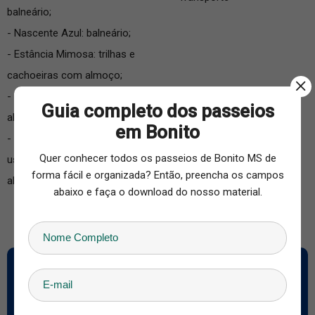
balneário;
- Nascente Azul: balneário;
- Estância Mimosa: trilhas e
cachoeiras com almoço;
- Rio da Prata: flutuação com
Guia completo dos passeios
almoço;
em Bonito
- Fazenda San Francisco: day
Quer conhecer todos os passeios de Bonito MS de
use no Pantanal com
forma fácil e organizada? Então, preencha os campos
almoço.
abaixo e faça o download do nosso material.
Quer Conhecer os Passeios de Bonito
Preencha o formulário abaixo, responderemos em um instante!
Nome