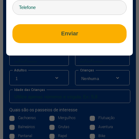
E-mail
Enviar
País
Telefone
Check-in
Check-out
Adultos
Crianças
Idade das Crianças
Quais são os passeios de interesse
Cachoeiras
Mergulhos
Flutuação
Balneários
Grutas
Aventura
Pantanal
Rapel
Bike