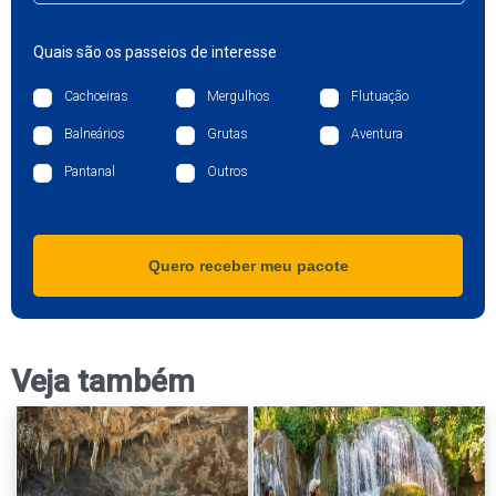
Quais são os passeios de interesse
Cachoeiras
Mergulhos
Flutuação
Balneários
Grutas
Aventura
Pantanal
Outros
Quero receber meu pacote
Veja também