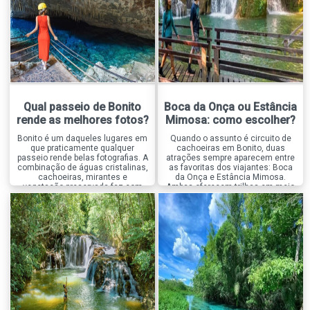
Qual passeio de Bonito
Boca da Onça ou Estância
rende as melhores fotos?
Mimosa: como escolher?
Bonito é um daqueles lugares em
Quando o assunto é circuito de
que praticamente qualquer
cachoeiras em Bonito, duas
passeio rende belas fotografias. A
atrações sempre aparecem entre
combinação de águas cristalinas,
as favoritas dos viajantes: Boca
cachoeiras, mirantes e
da Onça e Estância Mimosa.
vegetação preservada faz com
Ambas oferecem trilhas em meio
que o destino seja um verdadeiro
à natureza, diversas cachoeiras
paraíso para quem gosta de
para banho e excelente
registrar a viagem. Mas, entre
infraestrutura, mas proporcionam
tantas opções, existe um passeio
experiências bastante diferentes.
que se destaca quando o
Enquanto a Boca da Onça é
assunto é fotografia, a […]
conhecida pela aventura, pelos
grandes desafios […]