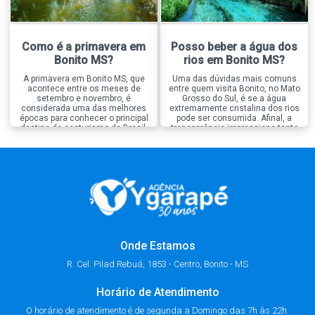
Como é a primavera em
Posso beber a água dos
Bonito MS?
rios em Bonito MS?
A primavera em Bonito MS, que
Uma das dúvidas mais comuns
acontece entre os meses de
entre quem visita Bonito, no Mato
setembro e novembro, é
Grosso do Sul, é se a água
considerada uma das melhores
extremamente cristalina dos rios
épocas para conhecer o principal
pode ser consumida. Afinal, a
destino de ecoturismo do Brasil.
transparência impressiona tanto
Nessa estação, a natureza passa
que muita gente acredita que ela
por um período de renovação, as
seja naturalmente própria para
temperaturas ficam mais
beber. A resposta curta é, não é
agradáveis e os rios continuam
recomendado beber a água dos
com águas extremamente
rios de Bonito, […]
cristalinas, criando o cenário […]
Onde Estamos
R. Cel. Pilad Rebuá, 1853 - Centro, Bonito - MS
Horário de Atendimento
O horário de atendimento é de segunda a Domingo das 7h às 22h.