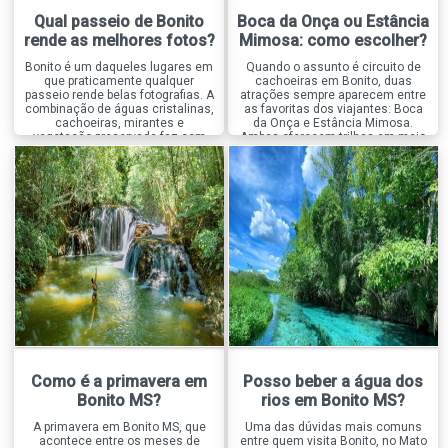
Qual passeio de Bonito
Boca da Onça ou Estância
rende as melhores fotos?
Mimosa: como escolher?
Bonito é um daqueles lugares em
Quando o assunto é circuito de
que praticamente qualquer
cachoeiras em Bonito, duas
passeio rende belas fotografias. A
atrações sempre aparecem entre
combinação de águas cristalinas,
as favoritas dos viajantes: Boca
cachoeiras, mirantes e
da Onça e Estância Mimosa.
vegetação preservada faz com
Ambas oferecem trilhas em meio
que o destino seja um verdadeiro
à natureza, diversas cachoeiras
paraíso para quem gosta de
para banho e excelente
registrar a viagem. Mas, entre
infraestrutura, mas proporcionam
tantas opções, existe um passeio
experiências bastante diferentes.
que se destaca quando o
Enquanto a Boca da Onça é
assunto é fotografia, a […]
conhecida pela aventura, pelos
grandes desafios […]
Como é a primavera em
Posso beber a água dos
Bonito MS?
rios em Bonito MS?
A primavera em Bonito MS, que
Uma das dúvidas mais comuns
acontece entre os meses de
entre quem visita Bonito, no Mato