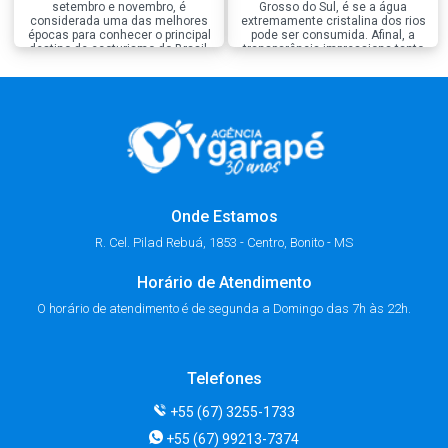
setembro e novembro, é
Grosso do Sul, é se a água
considerada uma das melhores
extremamente cristalina dos rios
épocas para conhecer o principal
pode ser consumida. Afinal, a
destino de ecoturismo do Brasil.
transparência impressiona tanto
Nessa estação, a natureza passa
que muita gente acredita que ela
por um período de renovação, as
seja naturalmente própria para
temperaturas ficam mais
beber. A resposta curta é, não é
agradáveis e os rios continuam
recomendado beber a água dos
com águas extremamente
rios de Bonito, […]
cristalinas, criando o cenário […]
Onde Estamos
R. Cel. Pilad Rebuá, 1853 - Centro, Bonito - MS
Horário de Atendimento
O horário de atendimento é de segunda a Domingo das 7h às 22h.
Telefones
+55 (67) 3255-1733
+55 (67) 99213-7374