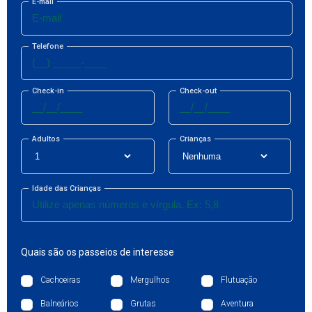
E-mail
Telefone
Check-in
Check-out
Adultos
Crianças
Idade das Crianças
Quais são os passeios de interesse
Cachoeiras
Mergulhos
Flutuação
Balneários
Grutas
Aventura