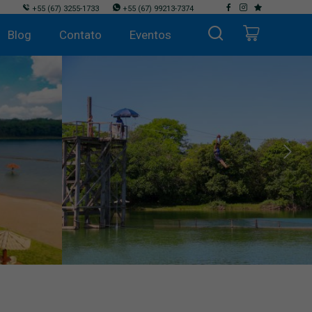
+55
(67) 3255-1733
+55
(67) 99213-7374
Blog
Contato
Eventos