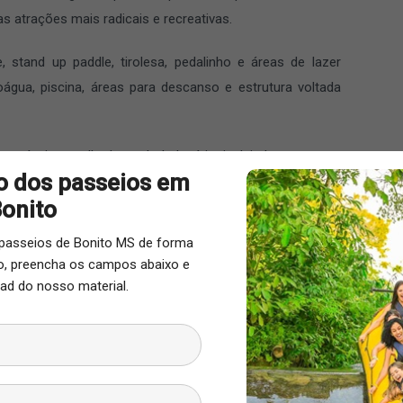
s atrações mais radicais e recreativas.
e, stand up paddle, tirolesa, pedalinho e áreas de lazer
água, piscina, áreas para descanso e estrutura voltada
ramáveis espalhados pelo balneário, incluindo estruturas
o dos passeios em
ado no atrativo.
onito
a da Figueira?
passeios de Bonito MS de forma
ão, preencha os campos abaixo e
estrutura completa. O atrativo possui restaurante, bar,
ad do nosso material.
, duchas, estacionamento, redário e áreas de descanso
cina, guarda-volumes e acessibilidade para cadeirantes,
úblicos.