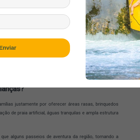
asse praticamente o dia inteiro no local sem precisar sair
e refeições, petiscos e bebidas ao longo do dia. Muitas
 enquanto descansam entre uma atividade e outra. Os
Enviar
lima típico de praia e verão.
 caixas térmicas ou caixas de som externas.
rianças?
mílias justamente por oferecer áreas rasas, brinquedos
ão de praia artificial, águas tranquilas e ampla estrutura
que alguns passeios de aventura da região, tornando a