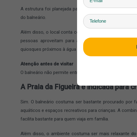
A estrutura foi planejada para permitir que o visitante p
do balneário.
Além disso, o local conta com um restaurante que oferec
pessoas aproveitam para almoçar no próprio atrativo
quiosques próximos à água também ajudam a criar aquele c
Atenção antes de visitar
O balneário não permite entrada com alimentos, bebidas,
A Praia da Figueira é indicada para c
Sim. O balneário costuma ser bastante procurado por fa
aquáticos e espaços recreativos para crianças. A combinaç
facilita bastante para quem viaja em família.
Além disso, o ambiente costuma ser mais relaxante do 