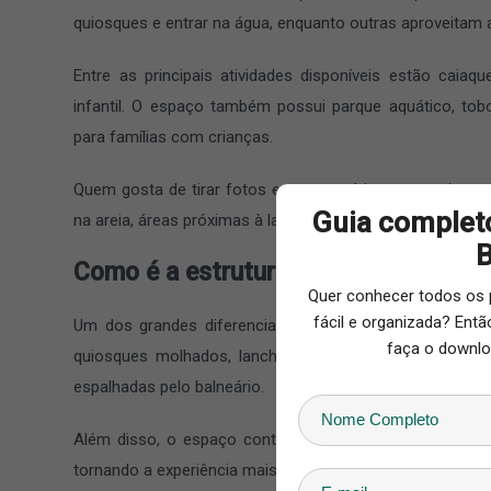
quiosques e entrar na água, enquanto outras aproveitam a
Entre as principais atividades disponíveis estão caiaqu
infantil. O espaço também possui parque aquático, tobo
para famílias com crianças.
Quem gosta de tirar fotos encontra vários pontos instag
Guia complet
na areia, áreas próximas à lagoa e até um avião real instal
B
Como é a estrutura do Balneário Prai
Quer conhecer todos os 
fácil e organizada? Ent
Um dos grandes diferenciais da Praia da Figueira é sua 
faça o downlo
quiosques molhados, lanchonete, banheiros, vestiários
espalhadas pelo balneário.
Além disso, o espaço conta com playground infantil, pis
tornando a experiência mais confortável para diferentes p