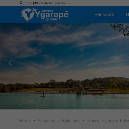
Bonito MS - Mato Grosso do Sul
Passeios
H
Home
Passeios
Balneário
Praia da Figueira - Baln