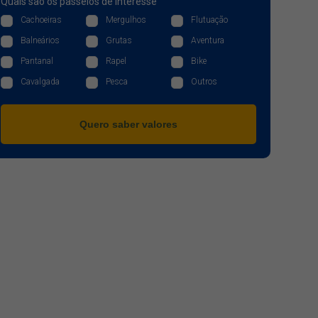
Quais são os passeios de interesse
Cachoeiras
Mergulhos
Flutuação
Balneários
Grutas
Aventura
Pantanal
Rapel
Bike
Cavalgada
Pesca
Outros
Quero saber valores