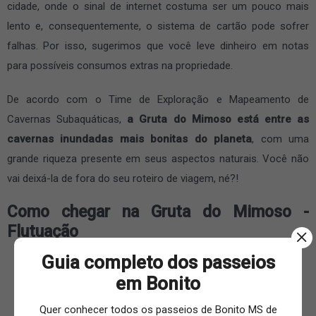
cidade, onde o sinal de internet costuma ser um pouco mais
lento e, consequentemente, o sistema de cartão pode sofrer
falhas. Por isso, sugerimos que você leve dinheiro em notas
para possíveis consumos extras na propriedade.
De acordo com o Time de Exploração e Mapeamento de
Cavernas Subaquáticas,
a Gruta do Mimoso está entre as
cavernas inundadas mais bonitas do planeta
, com uma
grande riqueza presente em seus aspectos naturais. Você não
vai deixá-la de fora do seu roteiro de viagem, né?!
Como chegar na Gruta do Mimoso -
Flutuação
Guia completo dos passeios
em Bonito
Quer conhecer todos os passeios de Bonito MS de