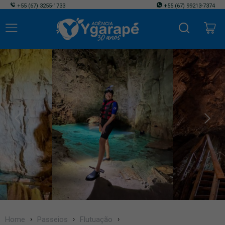
+55
(67) 3255-1733
+55
(67) 99213-7374
Home
Passeios
Flutuação