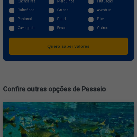
Cachoeiras
Mergulhos
Flutuação
Balneários
Grutas
Aventura
Pantanal
Rapel
Bike
Cavalgada
Pesca
Outros
Quero saber valores
Confira outras opções de Passeio