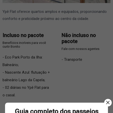
Ypê Flat oferece quartos amplos e equipados, proporcionando
conforto e praticidade próximo ao centro da cidade.
Incluso no pacote
Não incluso no
pacote
Benefícios incríveis para você
curtir Bonito
Fale com nossos agentes
- Eco Park Porto da Ilha:
- Transporte
Balneário;
- Nascente Azul: flutuação +
balneário Lago da Capela;
- 02 diárias no Ypê Flat para
o casal.
Guia completo dos passeios