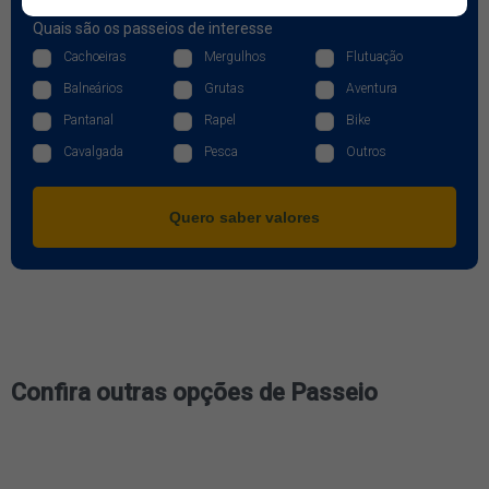
Quais são os passeios de interesse
Cachoeiras
Mergulhos
Flutuação
Balneários
Grutas
Aventura
Pantanal
Rapel
Bike
Cavalgada
Pesca
Outros
Quero saber valores
Confira outras opções de Passeio