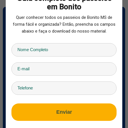
em Bonito
Quer Conhecer os Passeios de Bonito
Quer conhecer todos os passeios de Bonito MS de
Preencha o formulário abaixo, responderemos em um instante!
forma fácil e organizada? Então, preencha os campos
abaixo e faça o download do nosso material.
Nome
E-mail
País
Telefone
Check-in
Check-out
Adultos
Crianças
Enviar
Idade das Crianças