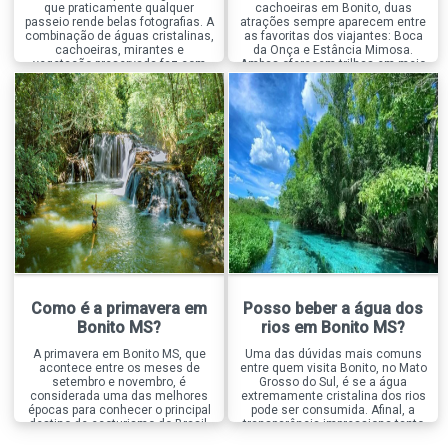
que praticamente qualquer
cachoeiras em Bonito, duas
passeio rende belas fotografias. A
atrações sempre aparecem entre
combinação de águas cristalinas,
as favoritas dos viajantes: Boca
cachoeiras, mirantes e
da Onça e Estância Mimosa.
vegetação preservada faz com
Ambas oferecem trilhas em meio
que o destino seja um verdadeiro
à natureza, diversas cachoeiras
paraíso para quem gosta de
para banho e excelente
registrar a viagem. Mas, entre
infraestrutura, mas proporcionam
tantas opções, existe um passeio
experiências bastante diferentes.
que se destaca quando o
Enquanto a Boca da Onça é
assunto é fotografia, a […]
conhecida pela aventura, pelos
grandes desafios […]
Como é a primavera em
Posso beber a água dos
Bonito MS?
rios em Bonito MS?
A primavera em Bonito MS, que
Uma das dúvidas mais comuns
acontece entre os meses de
entre quem visita Bonito, no Mato
setembro e novembro, é
Grosso do Sul, é se a água
considerada uma das melhores
extremamente cristalina dos rios
épocas para conhecer o principal
pode ser consumida. Afinal, a
destino de ecoturismo do Brasil.
transparência impressiona tanto
Nessa estação, a natureza passa
que muita gente acredita que ela