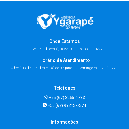
por um período de renovação, as
seja naturalmente própria para
temperaturas ficam mais
beber. A resposta curta é, não é
agradáveis e os rios continuam
recomendado beber a água dos
com águas extremamente
rios de Bonito, […]
cristalinas, criando o cenário […]
Onde Estamos
R. Cel. Pilad Rebuá, 1853 - Centro, Bonito - MS
Horário de Atendimento
O horário de atendimento é de segunda a Domingo das 7h às 22h.
Telefones
+55 (67) 3255-1733
+55 (67) 99213-7374
Informações