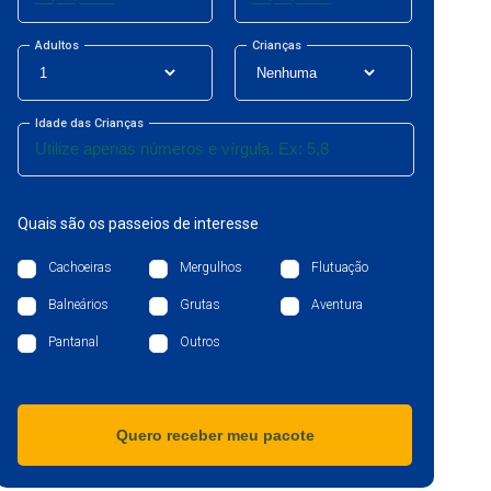
Adultos
Crianças
Idade das Crianças
Quais são os passeios de interesse
Cachoeiras
Mergulhos
Flutuação
Balneários
Grutas
Aventura
Pantanal
Outros
Quero receber meu pacote