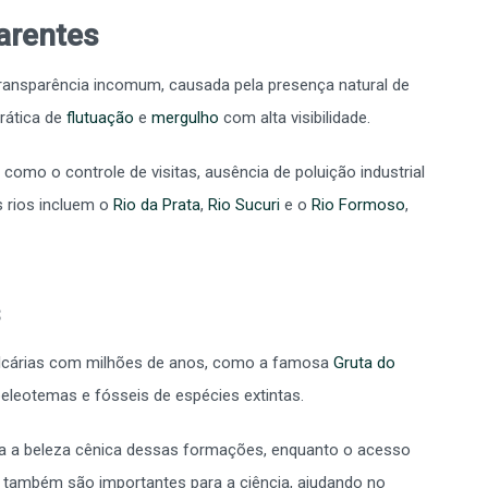
parentes
ransparência incomum, causada pela presença natural de
prática de
flutuação
e
mergulho
com alta visibilidade.
 como o controle de visitas, ausência de poluição industrial
s rios incluem o
Rio da Prata
,
Rio Sucuri
e o
Rio Formoso
,
s
lcárias com milhões de anos, como a famosa
Gruta do
eleotemas e fósseis de espécies extintas.
ica a beleza cênica dessas formações, enquanto o acesso
 também são importantes para a ciência, ajudando no