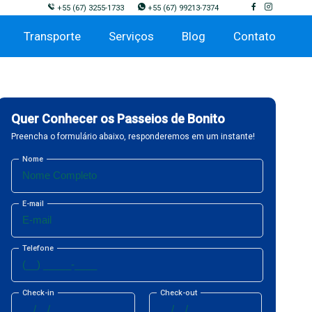
+55
(67) 3255-1733
+55
(67) 99213-7374
Transporte
Serviços
Blog
Contato
Quer Conhecer os Passeios de Bonito
Preencha o formulário abaixo, responderemos em um instante!
Nome
E-mail
Telefone
Check-in
Check-out