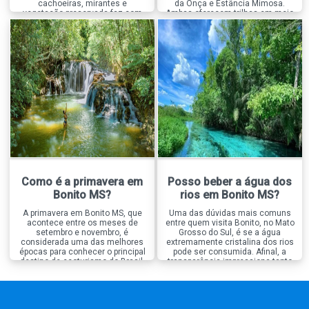
cachoeiras, mirantes e
da Onça e Estância Mimosa.
vegetação preservada faz com
Ambas oferecem trilhas em meio
que o destino seja um verdadeiro
à natureza, diversas cachoeiras
paraíso para quem gosta de
para banho e excelente
registrar a viagem. Mas, entre
infraestrutura, mas proporcionam
tantas opções, existe um passeio
experiências bastante diferentes.
que se destaca quando o
Enquanto a Boca da Onça é
assunto é fotografia, a […]
conhecida pela aventura, pelos
grandes desafios […]
Como é a primavera em
Posso beber a água dos
Bonito MS?
rios em Bonito MS?
A primavera em Bonito MS, que
Uma das dúvidas mais comuns
acontece entre os meses de
entre quem visita Bonito, no Mato
setembro e novembro, é
Grosso do Sul, é se a água
considerada uma das melhores
extremamente cristalina dos rios
épocas para conhecer o principal
pode ser consumida. Afinal, a
destino de ecoturismo do Brasil.
transparência impressiona tanto
Nessa estação, a natureza passa
que muita gente acredita que ela
por um período de renovação, as
seja naturalmente própria para
temperaturas ficam mais
beber. A resposta curta é, não é
agradáveis e os rios continuam
recomendado beber a água dos