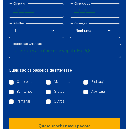
Check-in
Check-out
Adultos
Crianças
Idade das Crianças
Quais são os passeios de interesse
Cachoeiras
Mergulhos
Flutuação
Balneários
Grutas
Aventura
Pantanal
Outros
Quero receber meu pacote